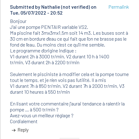
Submitted by
Nathalie (not verified)
on
Permalink
Tue, 05/07/2022 - 20:52
Bonjour
J'ai une pompe PENTAIR variable VS2.
Ma piscine fait 3mx3mx1,5m soit 14 m3. Les buses sont à
30 cm en bordure d'eau ce qui fait que l'on ne brasse pas le
fond de l'eau. Du moins c'est ce qu'il me semble.
Le programme d'origine indique :
V1 durant 2h à 3000 tr/min, V2 durant 10 h à 1400
tr/min, V3 durant 2h à 2200 tr/min
Seulement le pisciniste à modifier cela et la pompe tourne
tout le temps, et je n'en vois pas l'utilité. Il a mis
V1 durant 7h à 850 tr/min, V2 durant 7h à 2000 tr/min, V3
durant 10 heures à 550 tr/min
En lisant votre commentaire j'aurai tendance à ralentir la
pompe ... à 500 tr/min ?
Avez-vous un meilleur réglage ?
Cordialement
Reply