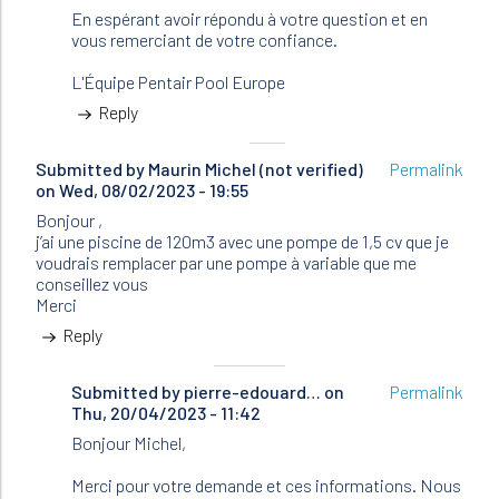
En espérant avoir répondu à votre question et en
vous remerciant de votre confiance.
L'Équipe Pentair Pool Europe
Reply
Submitted by
Maurin Michel (not verified)
Permalink
on Wed, 08/02/2023 - 19:55
Bonjour ,
j’ai une piscine de 120m3 avec une pompe de 1,5 cv que je
voudrais remplacer par une pompe à variable que me
conseillez vous
Merci
Reply
Submitted by
In
pierre-edouard…
on
Permalink
Thu, 20/04/2023 - 11:42
reply
to
Bonjour Michel,
Bonjour
,
Merci pour votre demande et ces informations. Nous
j’ai