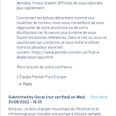
Pascal
dernière, il nous étaient difficiles de vous répondre
(not
plus rapidement.
verified)
Concernant les pièces détachées comme vos
roulettes de moteur, nous vous conseillons de vous
rapprocher de votre pisciniste ou de votre
distributeur car ils seront plus à même de vous
fournir les bonnes références. Dans le cas ou vous ne
sauriez pas qui contacter, je vous invite à utiliser
notre localisateur via le lien
suivant: https://www.pentair.com/en-us/find-a-
dealer/pool-spa.html.
Merci encore de votre confiance.
L'Équipe Pentair Pool Europe
Reply
Submitted by
Oscar (not verified)
on Wed,
Permalink
31/08/2022 - 19:33
Bonjour. Je dois changer ma pompe de filtration et je
m'interroge pour installer une pompe à vitesse variable.