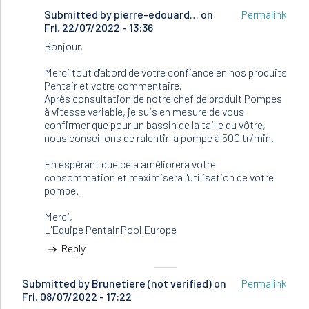
Submitted by
In
pierre-edouard…
on
Permalink
Fri, 22/07/2022 - 13:36
reply
to
Bonjour,
Bonjour
J'ai
Merci tout d'abord de votre confiance en nos produits
une
Pentair et votre commentaire.
pompe…
Après consultation de notre chef de produit Pompes
by
à vitesse variable, je suis en mesure de vous
Nathalie
confirmer que pour un bassin de la taille du vôtre,
(not
nous conseillons de ralentir la pompe à 500 tr/min.
verified)
En espérant que cela améliorera votre
consommation et maximisera l'utilisation de votre
pompe.
Merci,
L'Equipe Pentair Pool Europe
Reply
Submitted by
Brunetiere (not verified)
on
Permalink
Fri, 08/07/2022 - 17:22