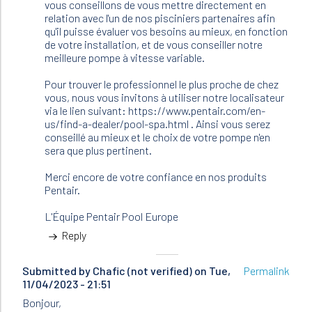
vous conseillons de vous mettre directement en
une
relation avec l'un de nos pisciniers partenaires afin
piscine…
qu'il puisse évaluer vos besoins au mieux, en fonction
by
de votre installation, et de vous conseiller notre
Maurin
meilleure pompe à vitesse variable.
Michel
(not
Pour trouver le professionnel le plus proche de chez
verified)
vous, nous vous invitons à utiliser notre localisateur
via le lien suivant: https://www.pentair.com/en-
us/find-a-dealer/pool-spa.html . Ainsi vous serez
conseillé au mieux et le choix de votre pompe n'en
sera que plus pertinent.
Merci encore de votre confiance en nos produits
Pentair.
L'Équipe Pentair Pool Europe
Reply
Submitted by
Chafic (not verified)
on Tue,
Permalink
11/04/2023 - 21:51
Bonjour,