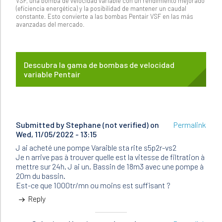
VSF, una bomba de velocidad variable con un rendimiento mejorado
(eficiencia energética) y la posibilidad de mantener un caudal
constante. Esto convierte a las bombas Pentair VSF en las más
avanzadas del mercado.
Descubra la gama de bombas de velocidad
variable Pentair
Submitted by
Stephane (not verified)
on
Permalink
Wed, 11/05/2022 - 13:15
J ai acheté une pompe Varaible sta rite s5p2r-vs2
Je n arrive pas à trouver quelle est la vitesse de filtration à
mettre sur 24h. J ai un. Bassin de 18m3 avec une pompe à
20m du bassin.
Est-ce que 1000tr/mn ou moins est suffisant ?
Reply