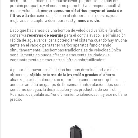
del motor a la mitad, el caudal se divide por dos, las caídas de
presión por cuatro y el consumo por ocho (valor exponencial). A
menor velocidad,
menor consumo eléctrico, mayor eficacia de
filtrado
(la duración del ciclo en el interior del filtro es mayor,
mejorando la captura de impurezas) y
menos ruido.
Dado que hablamos de una bomba de velocidad variable, también
conserva
reservas de energía
para el contralavado, la eliminación
rápida de agua verde, para potenciar el sistema cuando hay mucha
gente en el vaso o para tener varios aparatos funcionando
simultáneamente. Las bombas tradicionales de velocidad única
sencillamente no puede ofrecer estas ventajas, dado que
constantemente se encuentran infra o sobreutilizadas.
A pesar del mayor precio de las bombas de velocidad variable,
ofrecen un
rápido retorno de la inversión gracias al ahorro
alcanzado principalmente en materia de consumo energético,
aunque también en gastos de funcionamiento relacionados con el
consumo de agua, la desinfección y los productos de control.
Además, dos palabras: "funcionamiento silencioso"... y eso no tiene
precio.