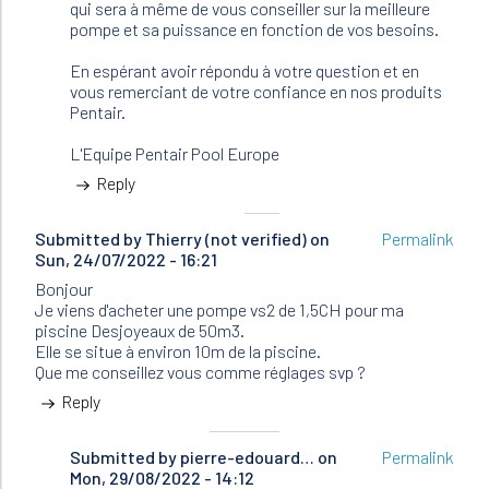
qui sera à même de vous conseiller sur la meilleure
pompe et sa puissance en fonction de vos besoins.
En espérant avoir répondu à votre question et en
vous remerciant de votre confiance en nos produits
Pentair.
L'Equipe Pentair Pool Europe
Reply
Submitted by
Thierry (not verified)
on
Permalink
Sun, 24/07/2022 - 16:21
Bonjour
Je viens d'acheter une pompe vs2 de 1,5CH pour ma
piscine Desjoyeaux de 50m3.
Elle se situe à environ 10m de la piscine.
Que me conseillez vous comme réglages svp ?
Reply
Submitted by
In
pierre-edouard…
on
Permalink
Mon, 29/08/2022 - 14:12
reply