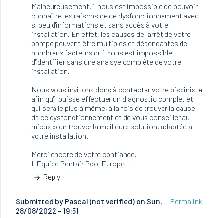
une…
Malheureusement, il nous est impossible de pouvoir
by
connaître les raisons de ce dysfonctionnement avec
LASNON
si peu d'informations et sans accès à votre
(not
installation. En effet, les causes de l'arrêt de votre
verified)
pompe peuvent être multiples et dépendantes de
nombreux facteurs qu'il nous est impossible
d'identifier sans une analsye complète de votre
installation.
Nous vous invitons donc à contacter votre pisciniste
afin qu'il puisse effectuer un diagnostic complet et
qui sera le plus à même, à la fois de trouver la cause
de ce dysfonctionnement et de vous conseiller au
mieux pour trouver la meilleure solution, adaptée à
votre installation.
Merci encore de votre confiance.
L'Équipe Pentair Pool Europe
Reply
Submitted by
Pascal (not verified)
on Sun,
Permalink
28/08/2022 - 19:51