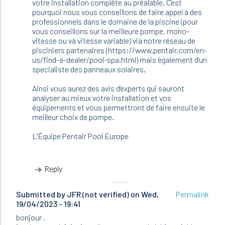
votre installation complète au préalable. C'est
Chafic
pourquoi nous vous conseillons de faire appel à des
(not
professionnels dans le domaine de la piscine (pour
verified)
vous conseillons sur la meilleure pompe, mono-
vitesse ou và vitesse variable) via notre réseau de
pisciniers partenaires (https://www.pentair.com/en-
us/find-a-dealer/pool-spa.html) mais également d'un
specialiste des panneaux solaires.
Ainsi vous aurez des avis d'experts qui sauront
analyser au mieux votre installation et vos
équipements et vous permettront de faire ensuite le
meilleur choix de pompe.
L'Équipe Pentair Pool Europe
Reply
Submitted by
JFR (not verified)
on Wed,
Permalink
19/04/2023 - 19:41
bonjour ,