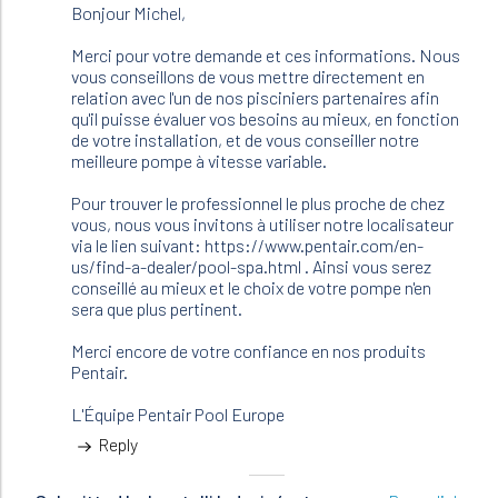
to
Bonjour Michel,
J'ai
un
Merci pour votre demande et ces informations. Nous
bassin
vous conseillons de vous mettre directement en
de
relation avec l'un de nos pisciniers partenaires afin
50
qu'il puisse évaluer vos besoins au mieux, en fonction
m3
de votre installation, et de vous conseiller notre
,
meilleure pompe à vitesse variable.
la…
by
Pour trouver le professionnel le plus proche de chez
JFR
vous, nous vous invitons à utiliser notre localisateur
(not
via le lien suivant: https://www.pentair.com/en-
verified)
us/find-a-dealer/pool-spa.html . Ainsi vous serez
conseillé au mieux et le choix de votre pompe n'en
sera que plus pertinent.
Merci encore de votre confiance en nos produits
Pentair.
L'Équipe Pentair Pool Europe
Reply