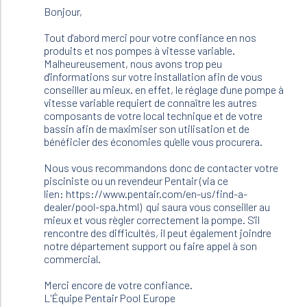
to
Bonjour,
Bonjour
Je
Tout d'abord merci pour votre confiance en nos
viens
produits et nos pompes à vitesse variable.
d'acheter…
Malheureusement, nous avons trop peu
by
d'informations sur votre installation afin de vous
Thierry
conseiller au mieux. en effet, le réglage d'une pompe à
(not
vitesse variable requiert de connaître les autres
verified)
composants de votre local technique et de votre
bassin afin de maximiser son utilisation et de
bénéficier des économies qu'elle vous procurera.
Nous vous recommandons donc de contacter votre
pisciniste ou un revendeur Pentair (via ce
lien: https://www.pentair.com/en-us/find-a-
dealer/pool-spa.html) qui saura vous conseiller au
mieux et vous règler correctement la pompe. S'il
rencontre des difficultés, il peut également joindre
notre département support ou faire appel à son
commercial.
Merci encore de votre confiance.
L'Équipe Pentair Pool Europe