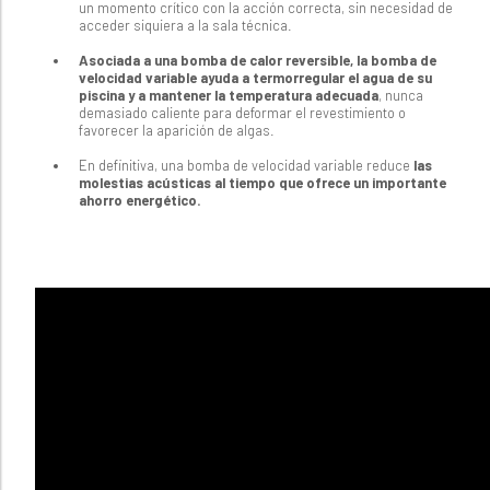
un momento crítico con la acción correcta, sin necesidad de
acceder siquiera a la sala técnica.
Asociada a una bomba de calor reversible, la bomba de
velocidad variable ayuda a termorregular el agua de su
piscina y a mantener la temperatura adecuada
, nunca
demasiado caliente para deformar el revestimiento o
favorecer la aparición de algas.
En definitiva, una bomba de velocidad variable reduce
las
molestias acústicas al tiempo que ofrece un importante
ahorro energético.