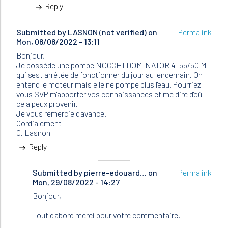
Reply
Submitted by
LASNON (not verified)
on
Permalink
Mon, 08/08/2022 - 13:11
Bonjour,
Je possède une pompe NOCCHI DOMINATOR 4' 55/50 M
qui s'est arrêtée de fonctionner du jour au lendemain. On
entend le moteur mais elle ne pompe plus l'eau. Pourriez
vous SVP m'apporter vos connaissances et me dire d'où
cela peux provenir.
Je vous remercie d'avance.
Cordialement
G. Lasnon
Reply
Submitted by
In
pierre-edouard…
on
Permalink
Mon, 29/08/2022 - 14:27
reply
to
Bonjour,
Bonjour,
Je
Tout d'abord merci pour votre commentaire.
possède