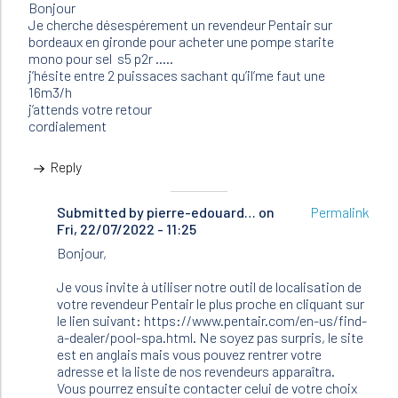
Bonjour
Je cherche désespérement un revendeur Pentair sur
bordeaux en gironde pour acheter une pompe starite
mono pour sel s5 p2r …..
j’hésite entre 2 puissaces sachant qu’il’me faut une
16m3/h
j’attends votre retour
cordialement
Reply
Submitted by
In
pierre-edouard…
on
Permalink
Fri, 22/07/2022 - 11:25
reply
to
Bonjour,
Bonjour
Je
Je vous invite à utiliser notre outil de localisation de
cherche…
votre revendeur Pentair le plus proche en cliquant sur
by
le lien suivant: https://www.pentair.com/en-us/find-
Brunetiere
a-dealer/pool-spa.html. Ne soyez pas surpris, le site
(not
est en anglais mais vous pouvez rentrer votre
verified)
adresse et la liste de nos revendeurs apparaîtra.
Vous pourrez ensuite contacter celui de votre choix