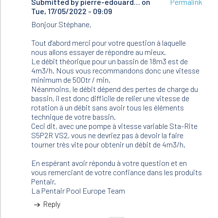
Submitted by
In
pierre-edouard…
on
Permalink
Tue, 17/05/2022 - 09:09
reply
to
Bonjour Stéphane,
J
ai
Tout d'abord merci pour votre question à laquelle
acheté
nous allons essayer de répondre au mieux.
une
Le débit théorique pour un bassin de 18m3 est de
pompe…
4m3/h. Nous vous recommandons donc une vitesse
by
minimum de 500tr / min.
Stephane
Néanmoins, le débit dépend des pertes de charge du
(not
bassin, il est donc difficile de relier une vitesse de
verified)
rotation à un débit sans avoir tous les éléments
technique de votre bassin.
Ceci dit, avec une pompe à vitesse variable Sta-Rite
S5P2R VS2, vous ne devriez pas à devoir la faire
tourner très vite pour obtenir un débit de 4m3/h.
En espérant avoir répondu à votre question et en
vous remerciant de votre confiance dans les produits
Pentair.
La Pentair Pool Europe Team
Reply