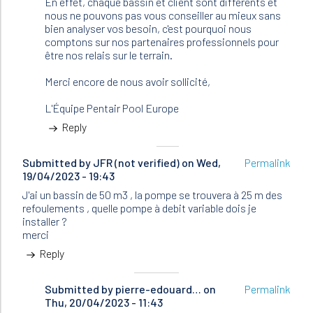
En effet, chaque bassin et client sont différents et
nous ne pouvons pas vous conseiller au mieux sans
bien analyser vos besoin, c'est pourquoi nous
comptons sur nos partenaires professionnels pour
être nos relais sur le terrain.
Merci encore de nous avoir sollicité,
L'Équipe Pentair Pool Europe
Reply
Submitted by
JFR (not verified)
on Wed,
Permalink
19/04/2023 - 19:43
J'ai un bassin de 50 m3 , la pompe se trouvera à 25 m des
refoulements , quelle pompe à debit variable dois je
installer ?
merci
Reply
Submitted by
In
pierre-edouard…
on
Permalink
Thu, 20/04/2023 - 11:43
reply