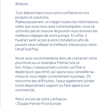
to
Bonjour,
Bonjour,
nous
Tout d'abord merci pour votre confiance en nos
avons
produits et solutions.
60m3…
Malheureusement, et malgré toutes les informations
by
utiles que vous nous avez communiquées, nous ne
Bertrand
sommes pas en mesure de pouvoir vous donners les
(not
meilleurs réglages de votre pompe. En effet, il
verified)
faudrait avoir accès à votre installation afin de
pouvoir vous indiquer la meilleure vitesse pour votre
UltraFlow Plus.
Nous vous recommandons donc de contacter votre
pisciniste ou un revendeur Pentair (via ce
lien: https://www.pentair.com/en-us/find-a-
dealer/pool-spa.html) qui saura vous conseiller au
mieux et vous règler correctement la pompe. S'il
rencontre des difficultés, il peut également joindre
notre département support ou faire appel à son
commercial.
Merci encore de votre confiance.
L'Équipe Pentair Pool Europe