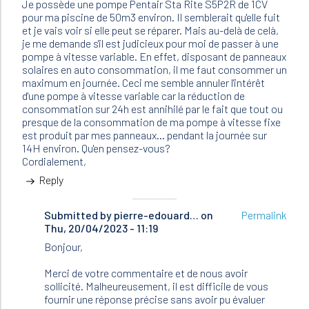
Je possède une pompe Pentair Sta Rite S5P2R de 1CV
pour ma piscine de 50m3 environ. Il semblerait qu'elle fuit
et je vais voir si elle peut se réparer. Mais au-delà de celà,
je me demande s'il est judicieux pour moi de passer à une
pompe à vitesse variable. En effet, disposant de panneaux
solaires en auto consommation, il me faut consommer un
maximum en journée. Ceci me semble annuler l'intérêt
d'une pompe à vitesse variable car la réduction de
consommation sur 24h est annihilé par le fait que tout ou
presque de la consommation de ma pompe à vitesse fixe
est produit par mes panneaux... pendant la journée sur
14H environ. Qu'en pensez-vous?
Cordialement,
Reply
Submitted by
In
pierre-edouard…
on
Permalink
Thu, 20/04/2023 - 11:19
reply
to
Bonjour,
Bonjour,
Je
Merci de votre commentaire et de nous avoir
possède
sollicité. Malheureusement, il est difficile de vous
une…
fournir une réponse précise sans avoir pu évaluer
by