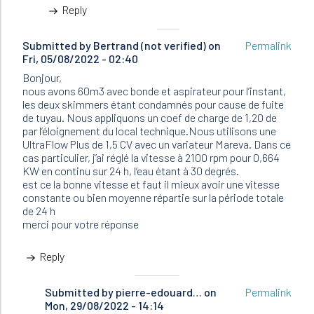
Reply
Submitted by
Bertrand (not verified)
on
Permalink
Fri, 05/08/2022 - 02:40
Bonjour,
nous avons 60m3 avec bonde et aspirateur pour l’instant,
les deux skimmers étant condamnés pour cause de fuite
de tuyau. Nous appliquons un coef de charge de 1,20 de
par l’éloignement du local technique.Nous utilisons une
UltraFlow Plus de 1,5 CV avec un variateur Mareva. Dans ce
cas particulier, j’ai réglé la vitesse à 2100 rpm pour 0,664
KW en continu sur 24 h, l’eau étant à 30 degrés.
est ce la bonne vitesse et faut il mieux avoir une vitesse
constante ou bien moyenne répartie sur la période totale
de 24 h
merci pour votre réponse
Reply
Submitted by
In
pierre-edouard…
on
Permalink
Mon, 29/08/2022 - 14:14
reply