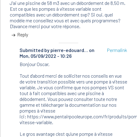
J'ai une piscine de 58 m3 avec un débordement de 8,50 m.
Est ce que les pompes à vitesse variable sont
compatibles avec un débordement svp? Si oui, quel
modèle me conseillez vous et avec quels programmes?
D'avance merci pour votre réponse.
Reply
Submitted by
In
pierre-edouard…
on
Permalink
Mon, 05/09/2022 - 10:26
reply
to
Bonjour Oscar,
Bonjour.
Je
Tout d'abord merci de solliciter nos conseils en vue
dois
de votre transition possible vers une pompe à vitesse
changer
variable. Je vous confirme que nos pompes VS sont
ma…
tout à fait compatibles avec une piscine à
by
débodement. Vous pouvez consulter toute notre
Oscar
gamme et télécharger la documentation sur nos
(not
pompes à vitesse
verified)
ici: https://www.pentairpooleurope.com/fr/produits/po
vitesse-variable.
Le gros avantage c'est qu'une pompe à vitesse