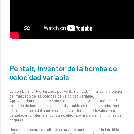
Pentair, inventor de la bomba de
velocidad variable
La bomba IntelliFlo, lanzada por Pentair en 2004, marca la creación
del mercado de las bombas de velocidad variable.
Aproximadamente quince años después, tras vender más de 1,5
millones de bombas de velocidad variable en todo el mundo, Pentair
es responsable del ahorro de 12.700 millones de kilovatios-hora,
cantidad equivalente al consumo eléctrico anual de 1,3 millones de
hogares.
Desde entonces, la IntelliFlo se ha visto sustituida por la IntelliFlo