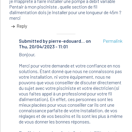
je m'apprete à faire installer une pompe à debit variable
Pentair à mon pisciniste , quelle section de fil
d'alimentation dois je installer pour une longueur de 45m ?
merci
Reply
Submitted by
In
pierre-edouard…
on
Permalink
Thu, 20/04/2023 - 11:01
reply
to
Bonjour,
bonjour
,
Merci pour votre demande et votre confiance en nos
je
solutions. Étant donné que nous ne connaissons pas
m'apprete
votre installation, ni votre équipement, nous ne
à…
pouvons que vous conseiller de discuter directement
by
du sujet avec votre pisciniste et votre électricien (si
JFR
vous faites appel à un professionel pour votre fil
(not
d'alimentation). En effet, ces personnes sont les
verified)
mieux placées pour vous conseiller car ils ont une
connaissance parfaite de votre installation, de vos
réglages et de vos besoins et ils sont les plus à même
de vous donner les bonnes réponses.