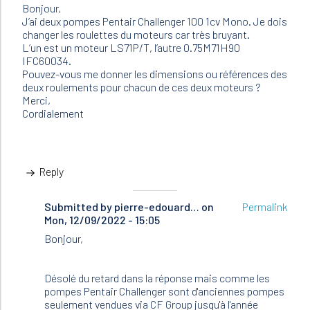
Bonjour,
J’ai deux pompes Pentair Challenger 100 1cv Mono. Je dois
changer les roulettes du moteurs car très bruyant.
L’un est un moteur LS71P/T, l’autre 0.75M71H90
IFC60034.
Pouvez-vous me donner les dimensions ou références des
deux roulements pour chacun de ces deux moteurs ?
Merci,
Cordialement
Reply
Submitted by
In
pierre-edouard…
on
Permalink
Mon, 12/09/2022 - 15:05
reply
to
Bonjour,
Bonjour,
J’ai
deux
Désolé du retard dans la réponse mais comme les
pompes…
pompes Pentair Challenger sont d'anciennes pompes
by
seulement vendues via CF Group jusqu'à l'année