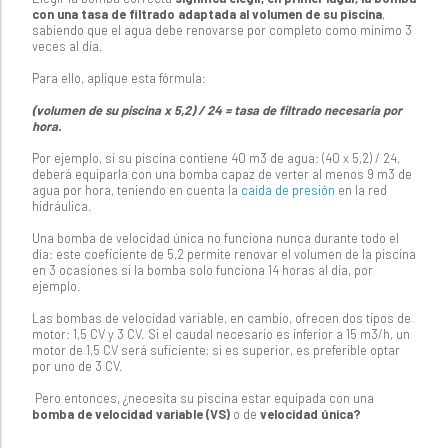
con una tasa de filtrado adaptada al volumen de su piscina
,
sabiendo que el agua debe renovarse por completo como mínimo 3
veces al día.
Para ello, aplique esta fórmula:
(volumen de su piscina x 5,2) / 24 = tasa de filtrado necesaria por
hora.
Por ejemplo, si su piscina contiene 40 m3 de agua: (40 x 5,2) / 24,
deberá equiparla con una bomba capaz de verter al menos 9 m3 de
agua por hora, teniendo en cuenta la
caída de presión
en la red
hidráulica.
Una bomba de velocidad única no funciona nunca durante todo el
día: este coeficiente de 5,2 permite renovar el volumen de la piscina
en 3 ocasiones si la bomba solo funciona 14 horas al día, por
ejemplo.
Las bombas de velocidad variable, en cambio, ofrecen dos tipos de
motor: 1,5 CV y 3 CV. Si el caudal necesario es inferior a 15 m3/h, un
motor de 1,5 CV será suficiente; si es superior, es preferible optar
por uno de 3 CV.
Pero entonces, ¿necesita su piscina estar equipada con una
bomba de velocidad variable (VS)
o de
velocidad única?