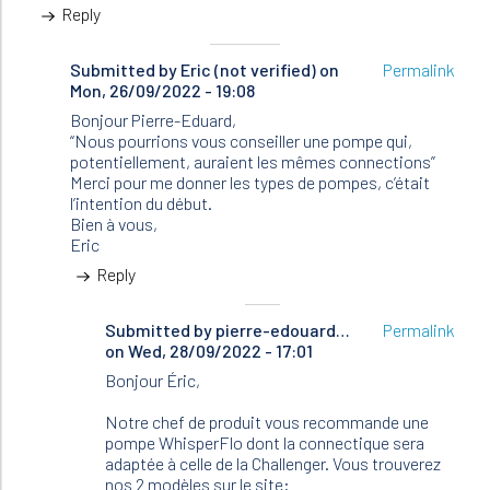
Reply
Submitted by
In
Eric (not verified)
on
Permalink
Mon, 26/09/2022 - 19:08
reply
to
Bonjour Pierre-Eduard,
Bonjour
“Nous pourrions vous conseiller une pompe qui,
Éric,
potentiellement, auraient les mêmes connections”
Pour
Merci pour me donner les types de pompes, c’était
être…
l’intention du début.
by
Bien à vous,
pierre-
Eric
edouard…
Reply
Submitted by
In
pierre-edouard…
Permalink
on Wed, 28/09/2022 - 17:01
reply
to
Bonjour Éric,
Bonjour
Pierre-
Notre chef de produit vous recommande une
Eduard,
pompe WhisperFlo dont la connectique sera
“Nous…
adaptée à celle de la Challenger. Vous trouverez
by
nos 2 modèles sur le site: