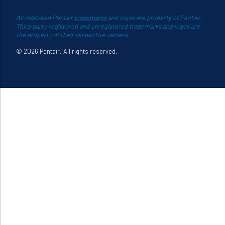
All indicated Pentair
trademarks
and logos are property of Pentair.
Third party registered and unregistered trademarks and logos are
the property of their respective owners.
© 2026 Pentair. All rights reserved.