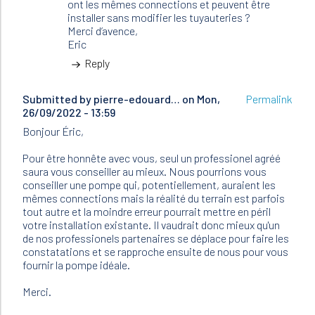
ont les mêmes connections et peuvent être
d'abord…
installer sans modifier les tuyauteries ?
by
Merci d’avence,
pierre-
Eric
edouard…
Reply
Submitted by
pierre-edouard…
on Mon,
Permalink
26/09/2022 - 13:59
Bonjour Éric,
Pour être honnête avec vous, seul un professionel agréé
saura vous conseiller au mieux. Nous pourrions vous
conseiller une pompe qui, potentiellement, auraient les
mêmes connections mais la réalité du terrain est parfois
tout autre et la moindre erreur pourrait mettre en péril
votre installation existante. Il vaudrait donc mieux qu'un
de nos professionels partenaires se déplace pour faire les
constatations et se rapproche ensuite de nous pour vous
fournir la pompe idéale.
Merci.