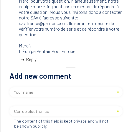
Merci pour votre question. Malheureusement, notre
possède
équipe marketing n'est pas en mesure de répondre à
une…
votre question. Nous vous invitons donc à contacter
by
notre SAV à l'adresse suivante:
serge
sav.france@pentair.com. Ils seront en mesure de
(not
vérifier votre numéro de série et de répondre à votre
verified)
question.
Merci,
L'Équipe Pentair Pool Europe.
Reply
Add new comment
The content of this field is kept private and will not
be shown publicly.