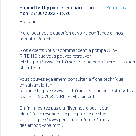
Submitted by
In
pierre-edouard…
on
Permalink
Mon, 27/06/2022 - 13:26
reply
to
Bonjour,
Madame
Merci pour votre question et votre confiance en nos
,
produits Pentair.
monsieur
,
Nos experts vous recommandent la pompe STA-
…
RITE HD que vous pouvez retrouver
by
ici: https://www.pentairpooleurope.com/fr/produits/pom
REDON
sta-rite-hd.
(not
verified)
Vous pouvez également consulter la fiche technique
en suivant le lien
suivant: https://www.pentairpooleurope.com/sites/defaul
07/TS_LA%20STA-RITE_HD_en.pdf
Enfin, n'hésitez pas à utiliser notre outil pour
identifier le revendeur le plus proche de chez
vous: https://www.pentair.com/en-us/find-a-
dealer/pool-spa.html.