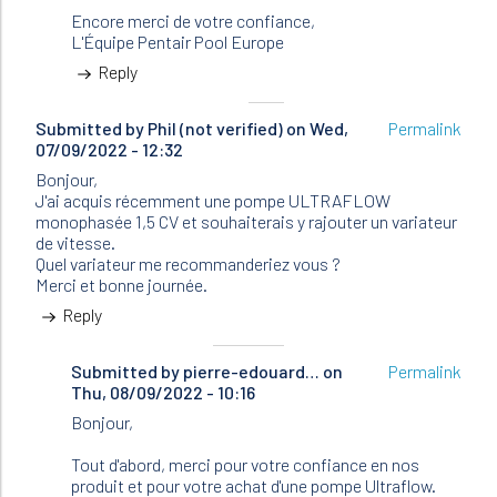
Encore merci de votre confiance,
L'Équipe Pentair Pool Europe
Reply
Submitted by
Phil (not verified)
on Wed,
Permalink
07/09/2022 - 12:32
Bonjour,
J'ai acquis récemment une pompe ULTRAFLOW
monophasée 1,5 CV et souhaiterais y rajouter un variateur
de vitesse.
Quel variateur me recommanderiez vous ?
Merci et bonne journée.
Reply
Submitted by
In
pierre-edouard…
on
Permalink
Thu, 08/09/2022 - 10:16
reply
to
Bonjour,
Bonjour,
J'ai
Tout d'abord, merci pour votre confiance en nos
acquis…
produit et pour votre achat d'une pompe Ultraflow.