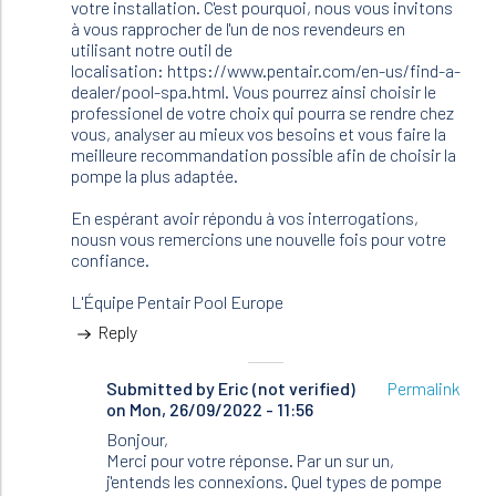
votre installation. C'est pourquoi, nous vous invitons
à vous rapprocher de l'un de nos revendeurs en
utilisant notre outil de
localisation: https://www.pentair.com/en-us/find-a-
dealer/pool-spa.html. Vous pourrez ainsi choisir le
professionel de votre choix qui pourra se rendre chez
vous, analyser au mieux vos besoins et vous faire la
meilleure recommandation possible afin de choisir la
pompe la plus adaptée.
En espérant avoir répondu à vos interrogations,
nousn vous remercions une nouvelle fois pour votre
confiance.
L'Équipe Pentair Pool Europe
Reply
Submitted by
In
Eric (not verified)
Permalink
on Mon, 26/09/2022 - 11:56
reply
to
Bonjour,
Bonjour
Merci pour votre réponse. Par un sur un,
Éric,
j'entends les connexions. Quel types de pompe
Tout