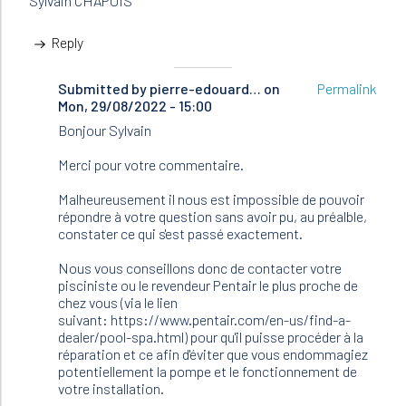
Sylvain CHAPUIS
Reply
Submitted by
In
pierre-edouard…
on
Permalink
Mon, 29/08/2022 - 15:00
reply
to
Bonjour Sylvain
Bonjour,
Je
Merci pour votre commentaire.
viens
de…
Malheureusement il nous est impossible de pouvoir
by
répondre à votre question sans avoir pu, au préalble,
SYLVAIN
constater ce qui s'est passé exactement.
CHAPUI…
(not
Nous vous conseillons donc de contacter votre
verified)
pisciniste ou le revendeur Pentair le plus proche de
chez vous (via le lien
suivant: https://www.pentair.com/en-us/find-a-
dealer/pool-spa.html) pour qu'il puisse procéder à la
réparation et ce afin d'éviter que vous endommagiez
potentiellement la pompe et le fonctionnement de
votre installation.