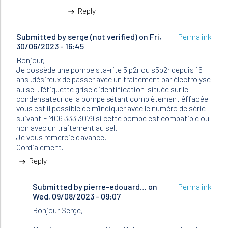
by
Reply
pierre-
edouard…
Submitted by
serge (not verified)
on Fri,
Permalink
30/06/2023 - 16:45
Bonjour,
Je possède une pompe sta-rite 5 p2r ou s5p2r depuis 16
ans ,désireux de passer avec un traitement par électrolyse
au sel , l'étiquette grise d'identification située sur le
condensateur de la pompe s'étant complètement éffaçée
vous est il possible de m'indiquer avec le numéro de série
suivant EM06 333 3079 si cette pompe est compatible ou
non avec un traitement au sel.
Je vous remercie d'avance.
Cordialement.
Reply
Submitted by
In
pierre-edouard…
on
Permalink
Wed, 09/08/2023 - 09:07
reply
to
Bonjour Serge,
Bonjour,
Je