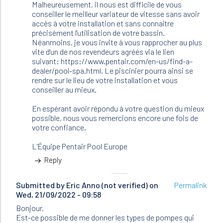
by
Malheureusement, il nous est difficile de vous
Phil
conseiller le meilleur variateur de vitesse sans avoir
(not
accès à votre installation et sans connaître
verified)
précisément l'utilisation de votre bassin.
Néanmoins, je vous invite à vous rapprocher au plus
vite d'un de nos revendeurs agréés via le lien
suivant: https://www.pentair.com/en-us/find-a-
dealer/pool-spa.html. Le piscinier pourra ainsi se
rendre sur le lieu de votre installation et vous
conseiller au mieux.
En espérant avoir répondu à votre question du mieux
possible, nous vous remercions encore une fois de
votre confiance.
L'Équipe Pentair Pool Europe
Reply
Submitted by
Eric Anno (not verified)
on
Permalink
Wed, 21/09/2022 - 09:58
Bonjour,
Est-ce possible de me donner les types de pompes qui