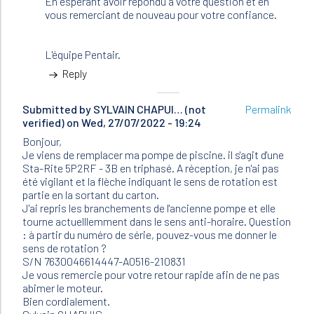
En espérant avoir répondu à votre question et en
vous remerciant de nouveau pour votre confiance.
L'équipe Pentair.
Reply
Submitted by
SYLVAIN CHAPUI… (not
Permalink
verified)
on Wed, 27/07/2022 - 19:24
Bonjour,
Je viens de remplacer ma pompe de piscine. il s'agit d'une
Sta-Rite 5P2RF - 3B en triphasé. A réception, je n'ai pas
été vigilant et la flèche indiquant le sens de rotation est
partie en la sortant du carton.
J'ai repris les branchements de l'ancienne pompe et elle
tourne actuelllemment dans le sens anti-horaire. Question
: à partir du numéro de série, pouvez-vous me donner le
sens de rotation ?
S/N 7630046614447-A0516-210831
Je vous remercie pour votre retour rapide afin de ne pas
abimer le moteur.
Bien cordialement.