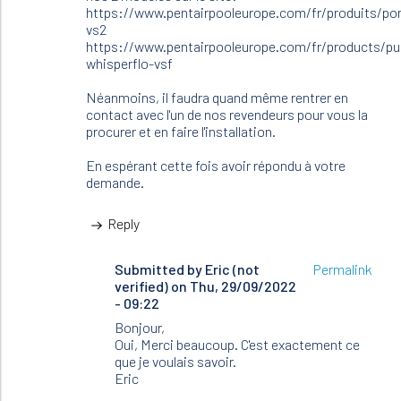
Eric
https://www.pentairpooleurope.com/fr/produits/po
(not
vs2
verified)
https://www.pentairpooleurope.com/fr/products/pum
whisperflo-vsf
Néanmoins, il faudra quand même rentrer en
contact avec l'un de nos revendeurs pour vous la
procurer et en faire l'installation.
En espérant cette fois avoir répondu à votre
demande.
Reply
Submitted by
In
Eric (not
Permalink
verified)
reply
on Thu, 29/09/2022
- 09:22
to
Bonjour
Bonjour,
Éric,
Oui, Merci beaucoup. C'est exactement ce
que je voulais savoir.
Notre
Eric
chef…