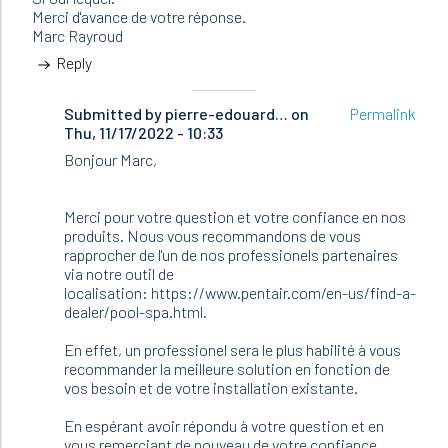
Merci d'avance de votre réponse.
Marc Rayroud
Reply
Submitted by
In
pierre-edouard…
on
Permalink
Thu, 11/17/2022 - 10:33
reply
to
Bonjour Marc,
Messieurs,
Je
possède
Merci pour votre question et votre confiance en nos
une…
produits. Nous vous recommandons de vous
by
rapprocher de l'un de nos professionels partenaires
Marc
via notre outil de
Rayroud
localisation: https://www.pentair.com/en-us/find-a-
(not
dealer/pool-spa.html.
verified)
En effet, un professionel sera le plus habilité à vous
recommander la meilleure solution en fonction de
vos besoin et de votre installation existante.
En espérant avoir répondu à votre question et en
vous remerciant de nouveau de votre confiance.