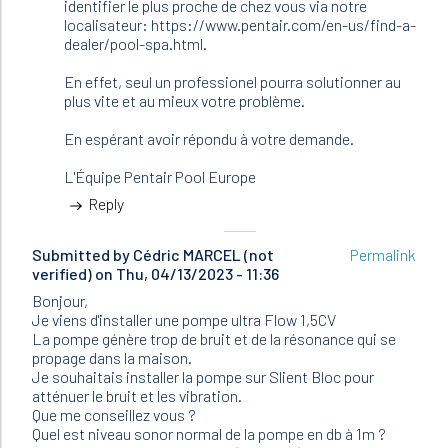
identifier le plus proche de chez vous via notre
(not
localisateur: https://www.pentair.com/en-us/find-a-
verified)
dealer/pool-spa.html.
En effet, seul un professionel pourra solutionner au
plus vite et au mieux votre problème.
En espérant avoir répondu à votre demande.
L'Équipe Pentair Pool Europe
Reply
Submitted by
Cédric MARCEL (not
Permalink
verified)
on Thu, 04/13/2023 - 11:36
Bonjour,
Je viens d'installer une pompe ultra Flow 1,5CV
La pompe génère trop de bruit et de la résonance qui se
propage dans la maison.
Je souhaitais installer la pompe sur Slient Bloc pour
atténuer le bruit et les vibration.
Que me conseillez vous ?
Quel est niveau sonor normal de la pompe en db à 1m ?