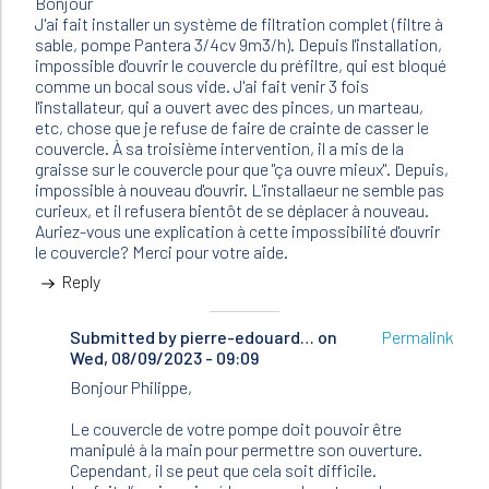
Bonjour
J'ai fait installer un système de filtration complet (filtre à
sable, pompe Pantera 3/4cv 9m3/h). Depuis l'installation,
impossible d'ouvrir le couvercle du préfiltre, qui est bloqué
comme un bocal sous vide. J'ai fait venir 3 fois
l'installateur, qui a ouvert avec des pinces, un marteau,
etc, chose que je refuse de faire de crainte de casser le
couvercle. À sa troisième intervention, il a mis de la
graisse sur le couvercle pour que "ça ouvre mieux". Depuis,
impossible à nouveau d'ouvrir. L'installaeur ne semble pas
curieux, et il refusera bientôt de se déplacer à nouveau.
Auriez-vous une explication à cette impossibilité d'ouvrir
le couvercle? Merci pour votre aide.
Reply
Submitted by
In
pierre-edouard…
on
Permalink
Wed, 08/09/2023 - 09:09
reply
to
Bonjour Philippe,
Bonjour
J'ai
Le couvercle de votre pompe doit pouvoir être
fait
manipulé à la main pour permettre son ouverture.
installer…
Cependant, il se peut que cela soit difficile.
by