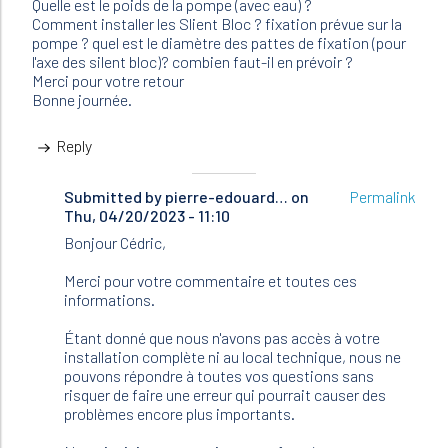
Quelle est le poids de la pompe (avec eau) ?
Comment installer les Slient Bloc ? fixation prévue sur la
pompe ? quel est le diamètre des pattes de fixation (pour
l'axe des silent bloc)? combien faut-il en prévoir ?
Merci pour votre retour
Bonne journée.
Reply
Submitted by
In
pierre-edouard…
on
Permalink
Thu, 04/20/2023 - 11:10
reply
to
Bonjour Cédric,
Bonjour,
Je
Merci pour votre commentaire et toutes ces
viens
informations.
d…
by
Étant donné que nous n'avons pas accès à votre
Cédric
installation complète ni au local technique, nous ne
MARCEL
pouvons répondre à toutes vos questions sans
(not
risquer de faire une erreur qui pourrait causer des
verified)
problèmes encore plus importants.