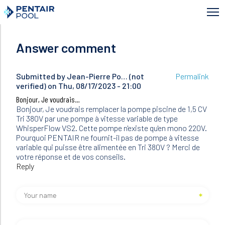
Skip
to
main
content
Answer comment
Submitted by
Jean-Pierre Po… (not
Permalink
verified)
on Thu, 08/17/2023 - 21:00
Bonjour, Je voudrais…
Bonjour, Je voudrais remplacer la pompe piscine de 1,5 CV
Tri 380V par une pompe à vitesse variable de type
WhisperFlow VS2. Cette pompe n'existe qu'en mono 220V.
Pourquoi PENTAIR ne fournit-il pas de pompe à vitesse
variable qui puisse être alimentée en Tri 380V ? Merci de
votre réponse et de vos conseils.
Reply