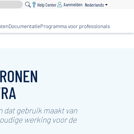
Aanmelden
Help Center
Nederlands
List additional 
nten
Documentatie
Programma voor professionals
TRONEN
TRA
n dat gebruik maakt van
oudige werking voor de