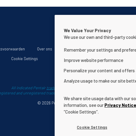
We Value Your Privacy
We use our own and third-party cooki
ksvoorwaarden
Over ons
Verklaring i.v.m. de toegankelijkheid van 
Remember your settings and prefer
Cookie Settings
Improve website performance
Personalize your content and offers
Analyze usage to make our site bett
All indicated Pentair
trademarks
and logos are property of Pentair.
registered and unregistered trademarks and logos are the property of their respe
We share site usage data with our soc
© 2026 Pentair. All rights reserved.
information, see our
Privacy Notic
“Cookie Settings”.
Cookie Settings