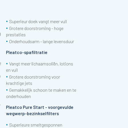
•
Superieur doek vangt meer vuil
•
Grotere doorstroming - hoge
g
prestaties
•
Onderhoudsarm - lange levensduur
Pleatco-spafiltratie
Download image
•
e
Vangt meer lichaamsoliën, lotions
en vuil
•
n
Grotere doorstroming voor
krachtige jets
•
Gemakkelijk schoon te maken en te
onderhouden
r
Pleatco Pure Start - voorgevulde
wegwerp-bezinkselfilters
•
Superieure smeltgesponnen