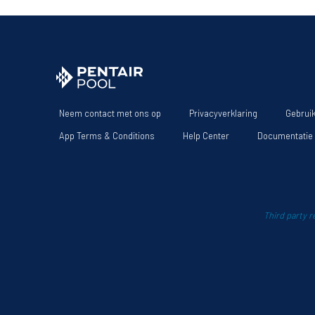
Neem contact met ons op
Privacyverklaring
Gebrui
App Terms & Conditions
Help Center
Documentatie
Third party 