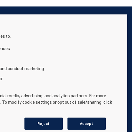
es to:
de website
Algemene voorwaarden
ences
 and conduct marketing
er
ctive owners.
ial media, advertising, and analytics partners. For more
e
. To modify cookie settings or opt out of sale/sharing, click
Reject
Accept