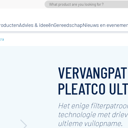
roducten
Advies & ideeën
Gereedschap
Nieuws en eveneme
tra
VERVANGPA
PLEATCO UL
Het enige filterpatroo
technologie met driev
ultieme vuilopname.