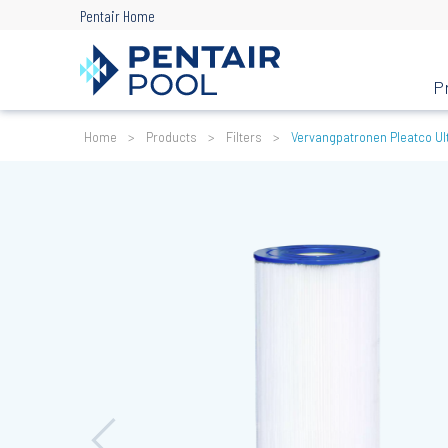
Skip
Pentair Home
to
main
content
P
Kruimelpad
Home
Products
Filters
Vervangpatronen Pleatco Ul