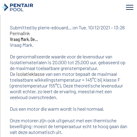
Skip
to
main
content
Submitted by
pierre-edouard…
on Tue, 10/12/2021 - 13:26
In
Permalink
reply
Vraag Mark, De…
to
Vraag Mark,
Vraag
ik
De genormaliseerde waarde voor de levensduur van
heb
isolatiematerialen is 20.000 tot 25.000 uur, gebaseerd op
gekocht:
de maximaal toelaatbare grenstemperatuur.
een…
De
isolatieklasse
van een motor bepaalt de maximaal
by
toelaatbare wikkelingstemperatuur = 145°C bij klasse F
Mark
(grenstemperatuur 155°C)
.
Deze theoretische levensduur
Segers
wordt echter, zo leert de ervaring, meestal met een
(not
veelvoud overschreden.
verified)
Dus een motor die warm wordt is heel normaal.
Onze motoren zijn ook uitgerust met een thermische
beveiliging; moest de temperaatuur echt te hoog gaan dan
valt deze automatisch uit.