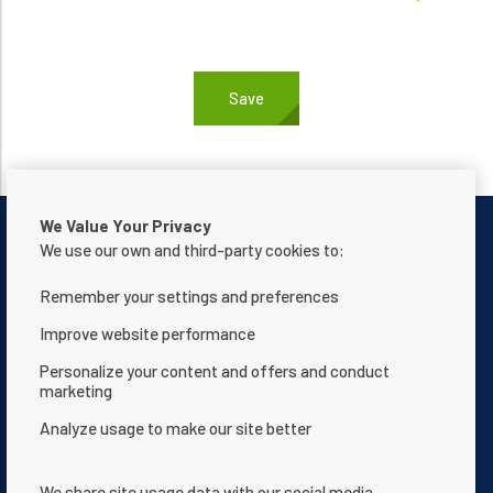
We Value Your Privacy
We use our own and third-party cookies to:
Remember your settings and preferences
Neem contact met ons op
Privacyverklaring
Improve website performance
Gebruiksvoorwaarden
Over ons
Personalize your content and offers and conduct
marketing
Verklaring i.v.m. de toegankelijkheid van de website
Analyze usage to make our site better
Algemene voorwaarden
App Terms & Conditions
Help Center
Documentatie
We share site usage data with our social media,