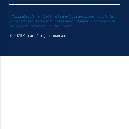
All indicated Pentair
trademarks
and logos are property of Pentair.
Third party registered and unregistered trademarks and logos are
the property of their respective owners.
© 2026 Pentair. All rights reserved.