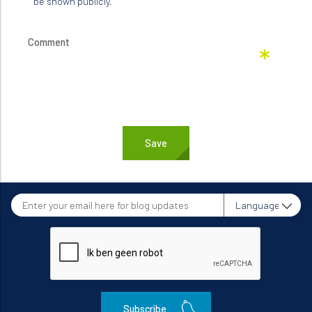
be shown publicly.
Enter
Language
your
email
here
for
blog
updates