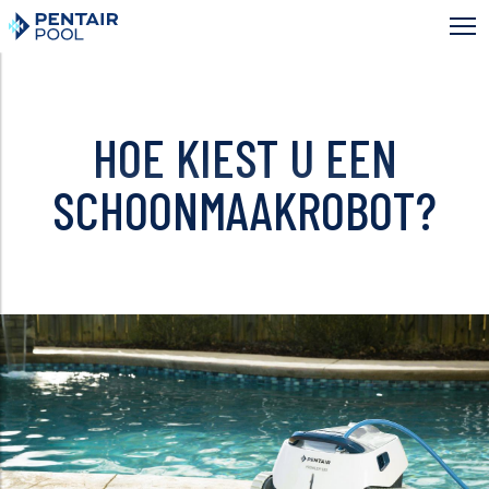
Skip
to
main
content
HOE KIEST U EEN
SCHOONMAAKROBOT?