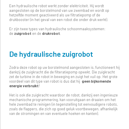
Een hydraulische robot werkt zonder elektriciteit. Hij wordt
aangesloten op de borstelmond van uw zwembad en wordt op
hetzelfde moment geactiveerd als uw filtratiepomp of de
drukbooster (in het geval van een robot die onder druk werkt).
Er zijn twee types van hydraulische schoonmaaksystemen:
de
zuigrobot
en de
drukrobot
.
De hydraulische zuigrobot
Zodra deze robot op uw borstelmond aangesloten is, functioneert hij
dankzij de zuigkracht die de filteratiepomp opwekt. Die zuigkracht
zet de turbine in de robot in beweging en zuigt het vuil op. Het grote
voordeel van dit type van robot is dus dat hij
geen
bijkomende
energie verbruikt
!
Het is ook die zuigkracht waardoor de robot, dankzij een ingenieuze
mechanische programmering, kan vooruitgaan en draaien om het
hele zwembad te reinigen (in tegenstelling tot eenvoudigere robots,
zoals de flappers, die zich op goed geluk voortbewegen, afhankelijk
van de stromingen en van eventuele hoeken en kanten).