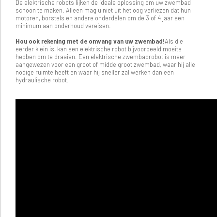
De elektrische robots lijken de ideale oplossing om uw zwembad
schoon te maken. Alleen mag u niet uit het oog verliezen dat hun
motoren, borstels en andere onderdelen om de 3 of 4 jaar een
minimum aan onderhoud vereisen.
Hou ook rekening met de omvang van uw zwembad!
Als die
eerder klein is, kan een elektrische robot bijvoorbeeld moeite
hebben om te draaien. Een elektrische zwembadrobot is meer
aangewezen voor een groot of middelgroot zwembad, waar hij alle
nodige ruimte heeft en waar hij sneller zal werken dan een
hydraulische robot.