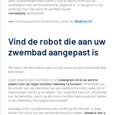
Deze schoonmaakrobots zullen u vooral interesseren als uw
zwembad al met een boosterpomp uitgerust is. In dat geval is hun
aankoop meer dan gerechtvaardigd, bij een
vervanging
bijvoorbeeld.
>>>
Onze hydraulische drukrobotos, zoals de
BlueFury GT
Vind de robot die aan uw
zwembad aangepast is
We hopen dat deze kleine gids u bij de keuze van een zwembadrobot
kan helpen.
Zoals altijd bij een zwembad is het
belangrijk om in de eerste
plaats met uw eigen situatie rekening te houden
. Afhankelijk van
de grootte van uw zwembad, kan een elektrische robot nodig zijn of
daarentegen veel te groot blijken. Een zuigrobot kan zich, afhankelijk
van de bekleding, slecht op de muren hechten (een kunststof bekken
of een bekleding met tegels bijvoorbeeld).
Vandaag vindt u probleemloos een model op het internet. U loopt
echter het risico om een verkeerde keuze te maken:
ideaal is dat u