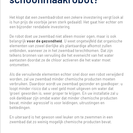
Het klopt dat een zwembadrobot een zekere investering vergt (ook al
is hun prijs de voorbije jaren sterk gedaald). Het gaat hier echter om
een bijzonder rendabele investering.
De robot doet uw zwembad niet alleen mooier ogen, maar is ook
belangrijk
voor de gezondheid
. U weet ongetwijfeld dat organische
elementen van zowel dierlijke als plantaardige afkomst zullen
ontbinden, wanneer ze in het zwembad terechtkomen. Dat zijn
telkens bronnen van vervuiling die het evenwicht van het water
aantasten doordat ze de chloor activeren die het water moet
ontsmetten.
Als die vervuilende elementen echter snel door een robot verwijderd
worden, zal uw zwembad minder chemische producten moeten
verbruiken. Daardoor wordt uw zwembad gezonder en goedkoper: u
loopt minder risico dat u veel geld moet uitgeven om water dat
‘groen’ geworden is, weer proper te krijgen. En uw installatie zal u
ook dankbaar zijn omdat water dat minder chemische producten
bevat, minder agressief is voor leidingen, uitrustingen en
bekledingen.
En uiteraard is het gewoon veel leuker om te zwemmen in een
zwembad dat zo weinig mogelijk chemische producten bevat.