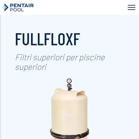
Skip
to
main
content
FULLFLOXF
Filtri superiori per piscine
superiori