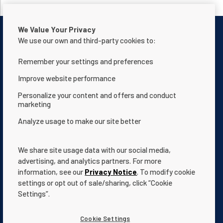
We Value Your Privacy
We use our own and third-party cookies to:
Remember your settings and preferences
Contattaci
Informativa sulla privacy
Improve website performance
Condizioni d'uso
Chi siamo
Personalize your content and offers and conduct
marketing
Dichiarazione sull’accessibilità del sito web
Analyze usage to make our site better
Termini e condizioni
App Terms & Conditions
Help Center
Documentazione
We share site usage data with our social media,
Cookie Settings
advertising, and analytics partners. For more
information, see our
Privacy Notice
. To modify cookie
settings or opt out of sale/sharing, click “Cookie
Settings”.
All indicated Pentair
trademarks
and logos are property of Pentair.
Cookie Settings
Third party registered and unregistered trademarks and logos are