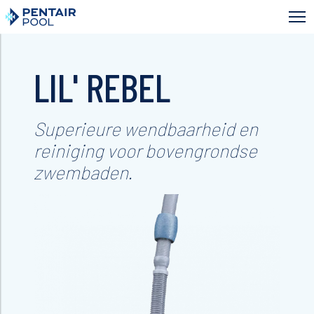
Skip
to
main
content
LIL' REBEL
Superieure wendbaarheid en
reiniging voor bovengrondse
zwembaden.