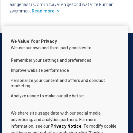
aangepast is, om in zuiver en gezond water te kunnen
zwemmen.
Read more
We Value Your Privacy
We use our own and third-party cookies to:
Remember your settings and preferences
Neem contact met ons op
Privacyverklaring
Improve website performance
Gebruiksvoorwaarden
Over ons
Personalize your content and offers and conduct
marketing
Verklaring i.v.m. de toegankelijkheid van de website
Analyze usage to make our site better
Algemene voorwaarden
App Terms & Conditions
Help Center
Documentatie
We share site usage data with our social media,
Cookie Settings
advertising, and analytics partners. For more
information, see our
Privacy Notice
. To modify cookie
settings or opt out of sale/sharing, click “Cookie