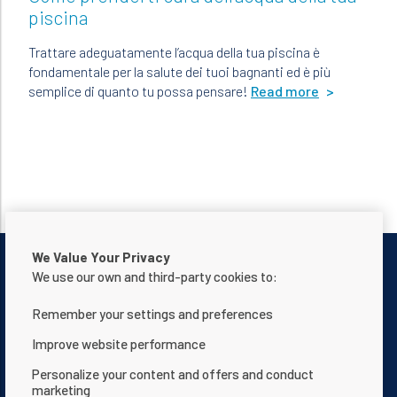
piscina
u
Trattare adeguatamente l’acqua della tua piscina è
La
i!
fondamentale per la salute dei tuoi bagnanti ed è più
l'
semplice di quanto tu possa pensare!
Read more
co
id
ad
pi
We Value Your Privacy
We use our own and third-party cookies to:
Remember your settings and preferences
Contattaci
Informativa sulla privacy
Improve website performance
Condizioni d'uso
Chi siamo
Personalize your content and offers and conduct
marketing