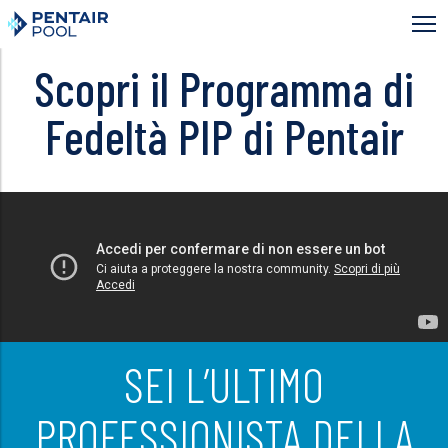
Skip
to
main
content
Scopri il Programma di
Fedeltà PIP di Pentair
SEI L’ULTIMO
PROFESSIONISTA DELLA