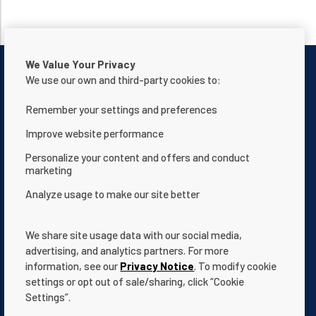
We Value Your Privacy
We use our own and third-party cookies to:
Remember your settings and preferences
Contattaci
Informativa sulla privacy
Improve website performance
Condizioni d'uso
Chi siamo
Personalize your content and offers and conduct
marketing
Dichiarazione sull’accessibilità del sito web
Analyze usage to make our site better
Termini e condizioni
App Terms & Conditions
Help Center
Documentazione
We share site usage data with our social media,
Cookie Settings
advertising, and analytics partners. For more
information, see our
Privacy Notice
. To modify cookie
settings or opt out of sale/sharing, click “Cookie
Settings”.