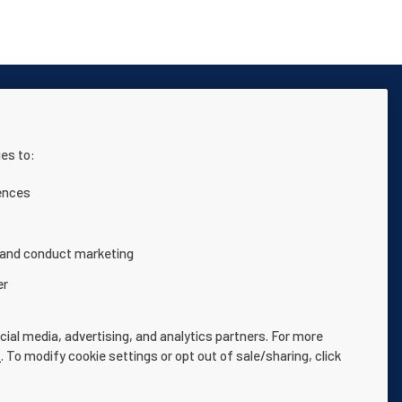
es to:
e
Allgemeine Geschäftsbedingungen
ences
 and conduct marketing
er
r jeweiligen Eigentümer.
ial media, advertising, and analytics partners. For more
e
. To modify cookie settings or opt out of sale/sharing, click