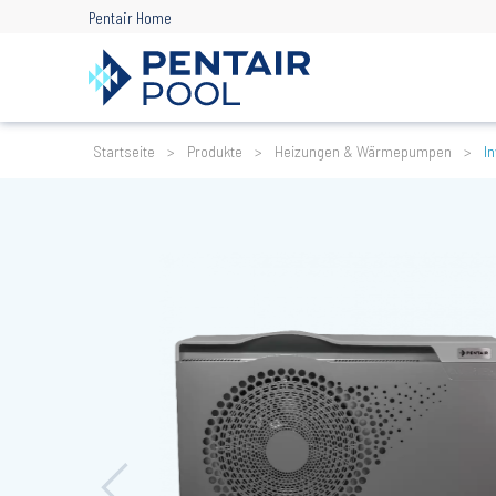
Direkt
Pentair Home
zum
Inhalt
Pfadnavigation
Startseite
Produkte
Heizungen & Wärmepumpen
I