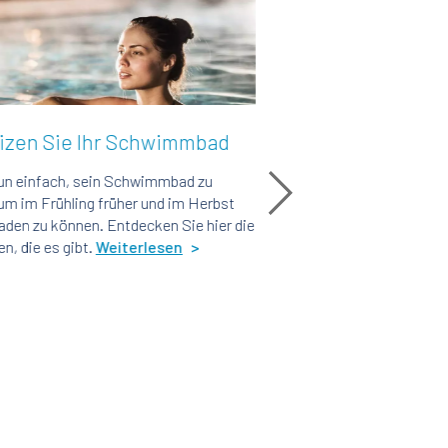
 Schwimmbad
Die Wärmepumpe eines
Schwimmbads: unerlässlicher
 Schwimmbad zu
Komfort und
üher und im Herbst
verantwortungsvolle
tdecken Sie hier die
Ausstattung
terlesen
Aufgrund der Betriebsweise und verwendete
Technologie ist die Wärmepumpe ein
besonders effektives und nachhaltiges
Produkt!
Weiterlesen