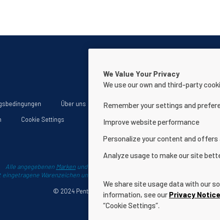
We Value Your Privacy
We use our own and third-party cooki
gsbedingungen
Über uns
Erklärung zur Barrierefreiheit der Websit
Remember your settings and prefer
n
Cookie Settings
Improve website performance
Personalize your content and offers
Analyze usage to make our site bett
Alle angegebenen
Marken
und Logos von Pentair sind Eigentum von Pentair.
 eingetragene Warenzeichen und Logos von Drittherstellern sind Eigentum ihre
We share site usage data with our soc
© 2024 Pentair. Alle Rechte vorbehalten.
information, see our
Privacy Notic
“Cookie Settings”.