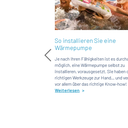
So installieren Sie eine
So w
Wärmepumpe
aus
ingt
Je nach Ihren Fähigkeiten ist es durchaus
Eine Wä
diesem
möglich, eine Wärmepumpe selbst zu
kosteng
ir
installieren, vorausgesetzt, Sie haben die
Badesai
r die
richtigen Werkzeuge zur Hand... und verfügen
Energie
n
vor allem über das richtige Know-how!
also nu
Weiterlesen
Weiter