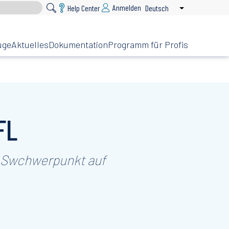
Anmelden
Help Center
Deutsch
Weitere Aktione
uge
Aktuelles
Dokumentation
Programm für Profis
FL
t Swchwerpunkt auf