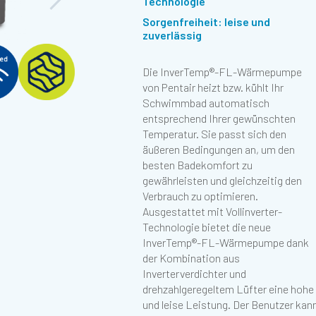
Technologie
Sorgenfreiheit: leise und
zuverlässig
Die InverTemp®-FL-Wärmepumpe
reduziert auch den Geräuschpegel
von Pentair heizt bzw. kühlt Ihr
(<42 dB (A) wie in einem
Schwimmbad automatisch
französischen Labor im Boost-
entsprechend Ihrer gewünschten
Modus zertifiziert). Neben der 3-
Temperatur. Sie passt sich den
Jahres-Garantie sorgt eine spezielle
Abbildung herunterladen
äußeren Bedingungen an, um den
Hotline für die Lieferung von
besten Badekomfort zu
Ersatzteilen innerhalb von 48
gewährleisten und gleichzeitig den
Verbrauch zu optimieren.
Ausgestattet mit Vollinverter-
Technologie bietet die neue
InverTemp®-FL-Wärmepumpe dank
der Kombination aus
Inverterverdichter und
drehzahlgeregeltem Lüfter eine hohe
und leise Leistung. Der Benutzer kan