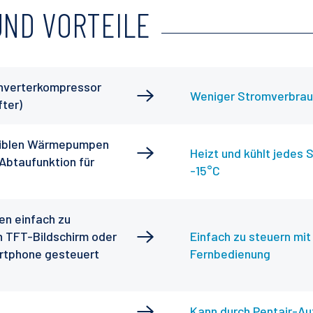
ND VORTEILE
(Inverterkompressor
Weniger Stromverbrauc
ter)
rsiblen Wärmepumpen
Heizt und kühlt jedes
Abtaufunktion für
-15°C
den einfach zu
n TFT-Bildschirm oder
Einfach zu steuern mit
rtphone gesteuert
Fernbedienung
Kann durch Pentair-Au