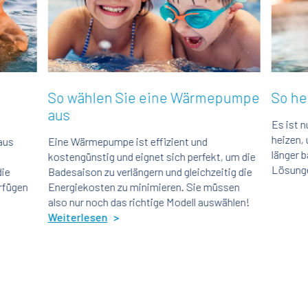
ählen Sie eine Wärmepumpe
So heizen Sie Ihr
Es ist nun einfach, sein
heizen, um im Frühling fr
rmepumpe ist effizient und
länger baden zu können. En
ünstig und eignet sich perfekt, um die
Lösungen, die es gibt.
Wei
son zu verlängern und gleichzeitig die
kosten zu minimieren. Sie müssen
r noch das richtige Modell auswählen!
lesen