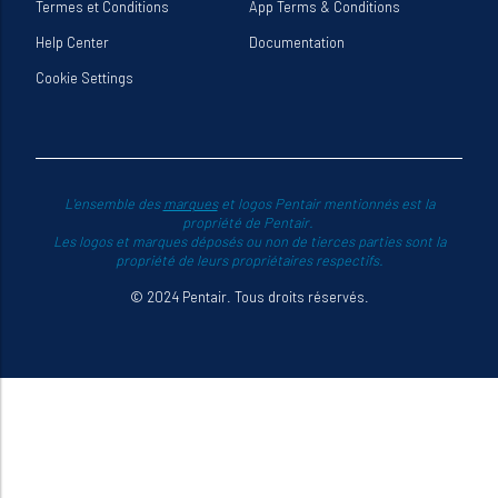
Termes et Conditions
App Terms & Conditions
Help Center
Documentation
Cookie Settings
L'ensemble des
marques
et logos Pentair mentionnés est la
propriété de Pentair.
Les logos et marques déposés ou non de tierces parties sont la
propriété de leurs propriétaires respectifs.
© 2024 Pentair. Tous droits réservés.