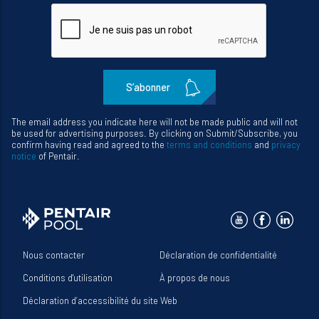
toute
l’actualité
de
notre
blog
The email address you indicate here will not be made public and will not
be used for advertising purposes. By clicking on Submit/Subscribe, you
confirm having read and agreed to the
terms and conditions
and
privacy
notice
of Pentair.
Nous contacter
Déclaration de confidentialité
Conditions d'utilisation
À propos de nous
Déclaration d’accessibilité du site Web