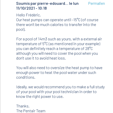
Soumis par
En
pierre-edouard…
le lun
Permalien
11/10/2021 - 10:18
réponse
à
Hello Frédéric,
Hello
Our heat pumps can operate until -15°C (of course
there won't be much calories to transfer into the
I
pool).
have
a
For a pool of 14m3 such as yours, with a external air
question…
temperature of 5°C (as mentioned in your example)
par
you can definitely reach a temperature of 28°C
Frédéric
although you will need to cover the pool when you
(non
don't use it to avoid heat loss.
vérifié)
You will also need to oversize the heat pump to have
enough power to heat the pool water under such
conditions.
Ideally, we would recommend you to make a full study
of your pool with your pool technician in order to
know the right power to use.
Thanks,
The Pentair Team