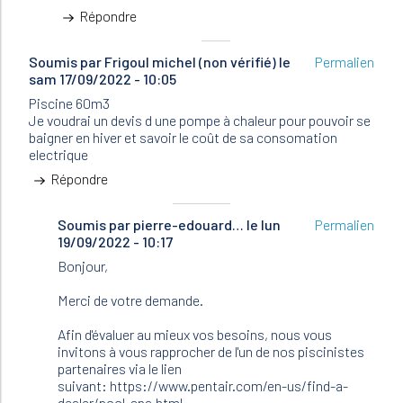
Répondre
Soumis par
Frigoul michel (non vérifié)
le
Permalien
sam 17/09/2022 - 10:05
Piscine 60m3
Je voudrai un devis d une pompe à chaleur pour pouvoir se
baigner en hiver et savoir le coût de sa consomation
electrique
Répondre
Soumis par
En
pierre-edouard…
le lun
Permalien
19/09/2022 - 10:17
réponse
à
Bonjour,
Piscine
60m3
Merci de votre demande.
Je
voudrai
Afin d'évaluer au mieux vos besoins, nous vous
un…
invitons à vous rapprocher de l'un de nos piscinistes
par
partenaires via le lien
Frigoul
suivant: https://www.pentair.com/en-us/find-a-
michel
dealer/pool-spa.html.