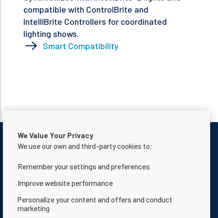
compatible with ControlBrite and
IntelliBrite Controllers for coordinated
lighting shows.
Smart Compatibility
We Value Your Privacy
We use our own and third-party cookies to:
Remember your settings and preferences
Contactar con nosotros
Aviso de privacidad
Improve website performance
Términos de uso
Acerca de nosotros
Personalize your content and offers and conduct
marketing
Declaración de accesibilidad de la página web