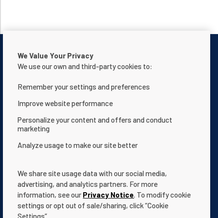
We Value Your Privacy
We use our own and third-party cookies to:
Remember your settings and preferences
Kontaktieren Sie uns
Datenschutzerklärung
Improve website performance
Nutzungsbedingungen
Über uns
Personalize your content and offers and conduct
Erklärung zur Barrierefreiheit der Website
marketing
Allgemeine Geschäftsbedingungen
Analyze usage to make our site better
App Terms & Conditions
Help Center
Dokumentation
Cookie Settings
We share site usage data with our social media,
advertising, and analytics partners. For more
information, see our
Privacy Notice
. To modify cookie
settings or opt out of sale/sharing, click “Cookie
Settings”.