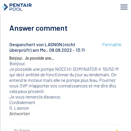
Direkt
zum
Inhalt
Answer comment
Gespeichert von
LASNON (nicht
Permalink
überprüft)
am Mo., 08.08.2022 - 13:11
Bonjour, Je possède une…
Bonjour,
Je possède une pompe NOCCHI DOMINATOR 4' 55/50 M
qui s'est arrêtée de fonctionner du jour au lendemain. On
entend le moteur mais elle ne pompe plus l'eau. Pourriez
vous SVP m'apporter vos connaissances et me dire d'où
cela peux provenir.
Je vous remercie d'avance.
Cordialement
G. Lasnon
Antworten