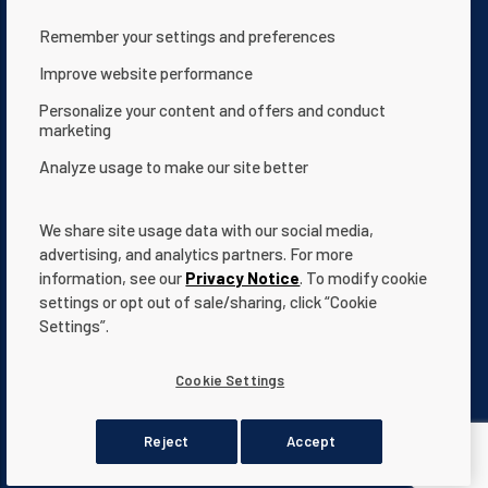
Remember your settings and preferences
Kontaktieren Sie uns
Datenschutzerklärung
Improve website performance
Nutzungsbedingungen
Über uns
Personalize your content and offers and conduct
Erklärung zur Barrierefreiheit der Website
marketing
Allgemeine Geschäftsbedingungen
Analyze usage to make our site better
App Terms & Conditions
Help Center
Dokumentation
Cookie Settings
We share site usage data with our social media,
advertising, and analytics partners. For more
information, see our
Privacy Notice
. To modify cookie
settings or opt out of sale/sharing, click “Cookie
Settings”.
Alle angegebenen
Marken
und Logos von Pentair sind Eigentum von
Pentair.
Cookie Settings
Eingetragene oder nicht eingetragene Warenzeichen und Logos von
Drittherstellern sind Eigentum ihrer jeweiligen Eigentümer.
Reject
Accept
© 2024 Pentair. Alle Rechte vorbehalten.