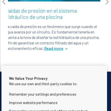
de presión en el sistema
¿Cómo renov
ico de una piscina
En lo que respect
posibilidades. ¡
de presión es un fenómeno que surge cuando el
Read more
za por un circuito. Es fundamental tenerla en
a hora de diseñar la red hidráulica de una piscina,
arantizar un correcto filtrado del agua y un
iento eficaz.
Read more
We Value Your Privacy
We use our own and third-party cookies to:
Remember your settings and preferences
Contactar con nosotros
Aviso de privacidad
Improve website performance
Términos de uso
Acerca de nosotros