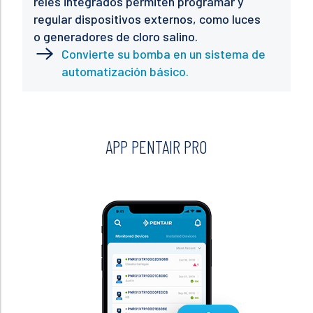
relés integrados permiten programar y
regular dispositivos externos, como luces
o generadores de cloro salino.
Convierte su bomba en un sistema de
automatización básico.
APP PENTAIR PRO
DÉ 
CON
La a
pisc
siem
inst