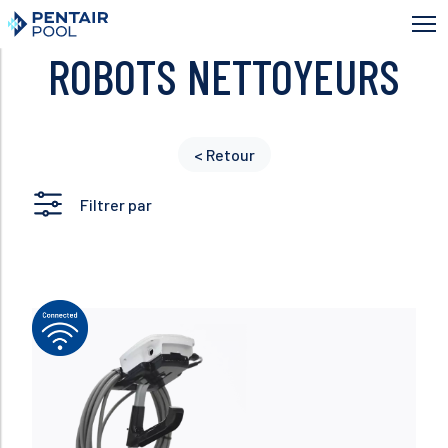
Aller
au
contenu
ROBOTS NETTOYEURS
principal
< Retour
Filtrer par
Lire plus