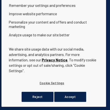
Remember your settings and preferences
Nous contacter
Déclaration de confidentialité
Improve website performance
Conditions d'utilisation
À propos de nous
Personalize your content and offers and conduct
Déclaration d’accessibilité du site Web
marketing
Termes et Conditions
App Terms & Conditions
Analyze usage to make our site better
Help Center
Documentation
Cookie Settings
We share site usage data with our social media,
advertising, and analytics partners. For more
information, see our
Privacy Notice
. To modify cookie
settings or opt out of sale/sharing, click “Cookie
Settings”.
L'ensemble des
marques
et logos Pentair mentionnés est la
propriété de Pentair.
Cookie Settings
Les logos et marques déposés ou non de tierces parties sont la
propriété de leurs propriétaires respectifs.
© 2024 Pentair. Tous droits réservés.
Reject
Accept
 les actions supplémentaires