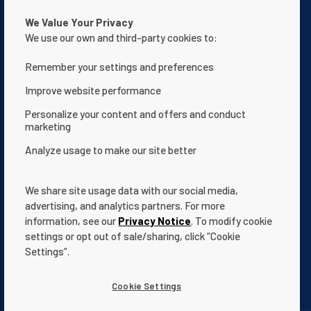
We Value Your Privacy
We use our own and third-party cookies to:
Remember your settings and preferences
Nous contacter
Déclaration de confidentialité
Improve website performance
Conditions d'utilisation
À propos de nous
Personalize your content and offers and conduct
Déclaration d’accessibilité du site Web
marketing
Termes et Conditions
App Terms & Conditions
Analyze usage to make our site better
Help Center
Documentation
Cookie Settings
We share site usage data with our social media,
advertising, and analytics partners. For more
information, see our
Privacy Notice
. To modify cookie
settings or opt out of sale/sharing, click “Cookie
Settings”.
L'ensemble des
marques
et logos Pentair mentionnés est la
propriété de Pentair.
Cookie Settings
Les logos et marques déposés ou non de tierces parties sont la
propriété de leurs propriétaires respectifs.