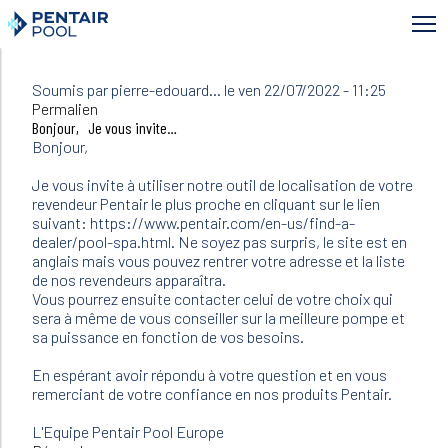
Aller
au
contenu
principal
Soumis par
pierre-edouard…
le ven 22/07/2022 - 11:25
En
Permalien
réponse
Bonjour, Je vous invite…
à
Bonjour,
Bonjour
Je
Je vous invite à utiliser notre outil de localisation de votre
cherche…
revendeur Pentair le plus proche en cliquant sur le lien
par
suivant: https://www.pentair.com/en-us/find-a-
Brunetiere
dealer/pool-spa.html. Ne soyez pas surpris, le site est en
(non
anglais mais vous pouvez rentrer votre adresse et la liste
vérifié)
de nos revendeurs apparaîtra.
Vous pourrez ensuite contacter celui de votre choix qui
sera à même de vous conseiller sur la meilleure pompe et
sa puissance en fonction de vos besoins.
En espérant avoir répondu à votre question et en vous
remerciant de votre confiance en nos produits Pentair.
L'Equipe Pentair Pool Europe