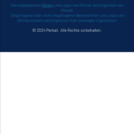
Alle angegebenen
Marken
und Logos von Pentair sind Eigentum von
Pentair.
Eingetragene oder nicht eingetragene Warenzeichen und Logos von
Drittherstellern sind Eigentum ihrer jeweiligen Eigentümer.
© 2024 Pentair. Alle Rechte vorbehalten.