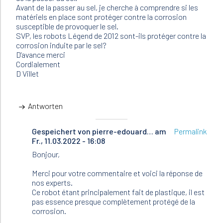
Avant de la passer au sel, je cherche à comprendre si les
matériels en place sont protéger contre la corrosion
susceptible de provoquer le sel.
SVP, les robots Légend de 2012 sont-ils protéger contre la
corrosion induite par le sel?
D'avance merci
Cordialement
D Villet
Antworten
Gespeichert von
Antwort
pierre-edouard…
am
Permalink
Fr., 11.03.2022 - 16:08
auf
Bonjour,
Bonjour,
je
possède
Merci pour votre commentaire et voici la réponse de
un
nos experts.
robot…
Ce robot étant principalement fait de plastique, il est
von
pas essence presque complètement protégé de la
Villet
corrosion.
(nicht