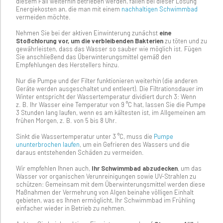
diesem Fall weiterhin betrieben werden, fallen bei dieser Lösung
Energiekosten an, die man mit einem
nachhaltigen Schwimmbad
vermeiden möchte.
Nehmen Sie bei der aktiven Einwinterung zunächst
eine
Stoßchlorung vor, um die verbleibenden Bakterien
zu töten und zu
gewährleisten, dass das Wasser so sauber wie möglich ist. Fügen
Sie anschließend das Überwinterungsmittel gemäß den
Empfehlungen des Herstellers hinzu.
Nur die Pumpe und der Filter funktionieren weiterhin (die anderen
Geräte werden ausgeschaltet und entleert). Die Filtrationsdauer im
Winter entspricht der Wassertemperatur dividiert durch 3: Wenn
z. B. Ihr Wasser eine Temperatur von 9 °C hat, lassen Sie die Pumpe
3 Stunden lang laufen, wenn es am kältesten ist, im Allgemeinen am
frühen Morgen, z. B. von 5 bis 8 Uhr.
Sinkt die Wassertemperatur unter 3 °C, muss die
Pumpe
ununterbrochen laufen
, um ein Gefrieren des Wassers und die
daraus entstehenden Schäden zu vermeiden.
Wir empfehlen Ihnen auch,
Ihr Schwimmbad abzudecken
, um das
Wasser vor organischen Verunreinigungen sowie UV-Strahlen zu
schützen: Gemeinsam mit dem Überwinterungsmittel werden diese
Maßnahmen der Vermehrung von Algen beinahe völligen Einhalt
gebieten, was es Ihnen ermöglicht, Ihr Schwimmbad im Frühling
einfacher wieder in Betrieb zu nehmen.