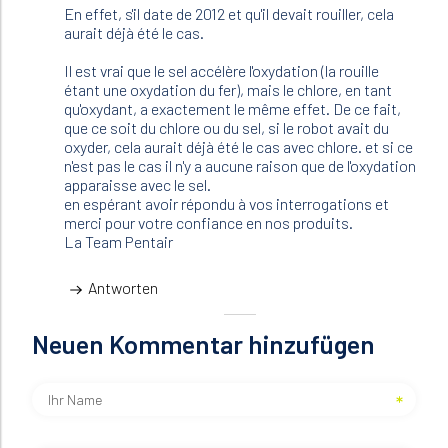
überprüft)
En effet, s'il date de 2012 et qu'il devait rouiller, cela
aurait déjà été le cas.
Il est vrai que le sel accélère l'oxydation (la rouille
étant une oxydation du fer), mais le chlore, en tant
qu'oxydant, a exactement le même effet. De ce fait,
que ce soit du chlore ou du sel, si le robot avait du
oxyder, cela aurait déjà été le cas avec chlore. et si ce
n'est pas le cas il n'y a aucune raison que de l'oxydation
apparaisse avec le sel.
en espérant avoir répondu à vos interrogations et
merci pour votre confiance en nos produits.
La Team Pentair
Antworten
Neuen Kommentar hinzufügen