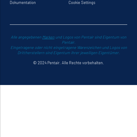
Dokumentation
Cookie Settings
Alle angegebenen
Marken
und Logos von Pentair sind Eigentum von
Pentair.
Eingetragene oder nicht eingetragene Warenzeichen und Logos von
Drittherstellern sind Eigentum ihrer jeweiligen Eigentümer.
© 2024 Pentair. Alle Rechte vorbehalten.